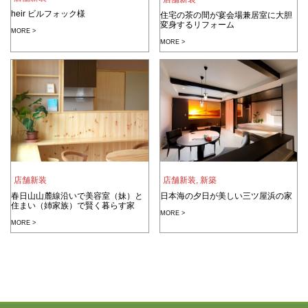
heir ビルフォック様
住宅の茶の間が宴会場兼居室に大胆
変身するリフォーム
MORE >
MORE >
店舗新装
店舗新装
,
新築
春日山山麓線沿いで美容室（妹）と
日本海の夕日が美しい三ツ屋浜の家
住まい（姉家族）で賢く暮らす家
MORE >
MORE >