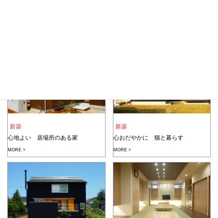
店舗新装
店舗新装
タク美容室様
heir ビルフォック様
MORE >
MORE >
新築
新築
心地よい 居場所のある家
心おだやかに 猫と暮らす
MORE >
MORE >