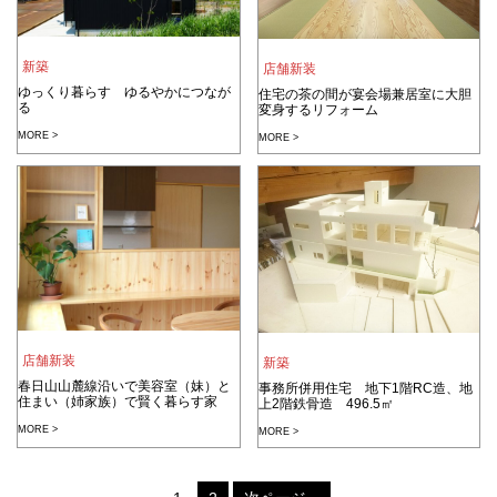
新築
店舗新装
ゆっくり暮らす ゆるやかにつなが
住宅の茶の間が宴会場兼居室に大胆
る
変身するリフォーム
MORE >
MORE >
店舗新装
新築
春日山山麓線沿いで美容室（妹）と
事務所併用住宅 地下1階RC造、地
住まい（姉家族）で賢く暮らす家
上2階鉄骨造 496.5㎡
MORE >
MORE >