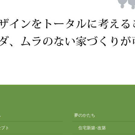
ム
夢のかたち
セプト
住宅新築･改築