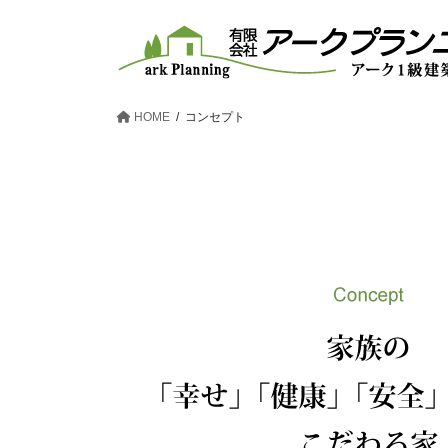
コ
ナ
ン
ビ
テ
ゲ
ン
ー
ツ
シ
HOME
コンセプト
へ
ョ
ス
ン
キ
に
ッ
移
プ
動